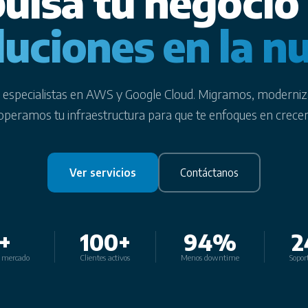
ulsa tu negocio
luciones en la n
especialistas en AWS y Google Cloud. Migramos, moderni
operamos tu infraestructura para que te enfoques en crecer
Ver servicios
Contáctanos
+
100+
94%
2
l mercado
Clientes activos
Menos downtime
Sopor