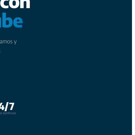
 con
ube
zamos y
.
4/7
te continuo