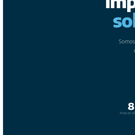
Imp
so
Somos 
8
Años en e