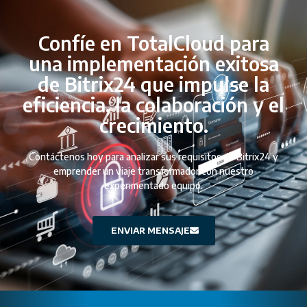
Confíe en TotalCloud para
una implementación exitosa
de Bitrix24 que impulse la
eficiencia, la colaboración y el
crecimiento.
Contáctenos hoy para analizar sus requisitos de Bitrix24 y
emprender un viaje transformador con nuestro
experimentado equipo.
ENVIAR MENSAJE